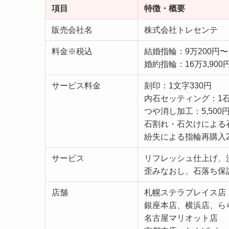
項目
特徴・概要
販売会社名
株式会社トレセンテ
料金※税込
結婚指輪：9万200円〜
婚約指輪：16万3,900円
サービス料金
刻印：1文字330円
内石セッティング：1石5
つや消し加工：5,500
石割れ・石欠けによる
紛失による指輪再購入2
サービス
リフレッシュ仕上げ、
歪みなおし、石落ち保
店舗
札幌ステラプレイス店
銀座本店、横浜店、らら
名古屋マリオット店