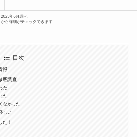
2023年6月調べ
クから詳細がチェックできます
目次
情報
徹底調査
った
じた
くなかった
怪しい
した！