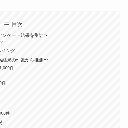
目次
アンケート結果を集計〜
グ
ンキング
索結果の件数から推測〜
,000件
0件
00件
説