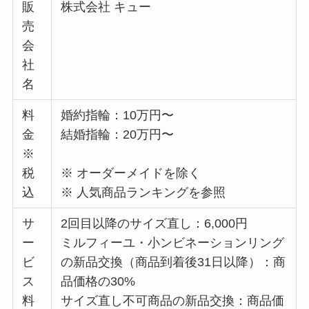
販
株式会社 キュー
売
会
社
名
料
婚約指輪：10万円〜
金
結婚指輪：20万円〜
※
税
※ オーダーメイドを除く
込
※ 人気商品ランキングを参照
サ
2回目以降のサイズ直し：6,000円
ー
ミルフィーユ・小ンビネーションリング
ビ
の新品交換（商品到着後31日以降）：商
ス
品価格の30%
料
サイズ直し不可商品の新品交換：商品価