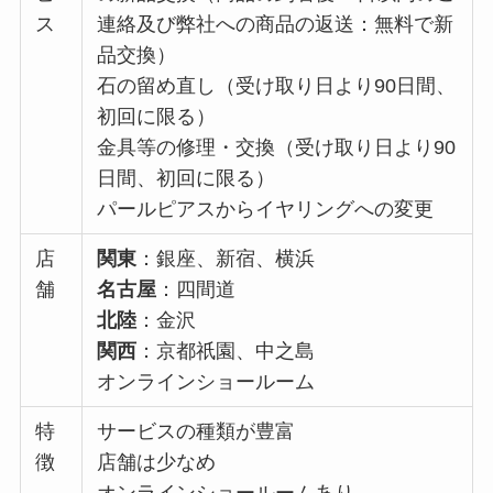
ス
連絡及び弊社への商品の返送：無料で新
品交換）
石の留め直し（受け取り日より90日間、
初回に限る）
金具等の修理・交換（受け取り日より90
日間、初回に限る）
パールピアスからイヤリングへの変更
店
関東
：銀座、新宿、横浜
舗
名古屋
：四間道
北陸
：金沢
関西
：京都祇園、中之島
オンラインショールーム
特
サービスの種類が豊富
徴
店舗は少なめ
オンラインショールームあり