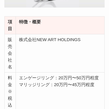
項
特徴・概要
目
販
株式会社NEW ART HOLDINGS
売
会
社
名
料
エンゲージリング：20万円〜50万円程度
金
マリッジリング：20万円〜45万円程度
※
税
込