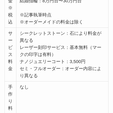
金
結婚指輪：8万円台〜30万円台
※
税
※記事執筆時点
込
※オーダーメイドの料金は除く
サ
シークレットストーン：石により料金が
ー
異なる
ビ
レーザー刻印サービス：基本無料（マー
ス
クの印字は有料）
料
ナノジュエリーコート：3,500円
金
セミ・フルオーダー：オーダー内容によ
り異なる
手
なし
作
り
料