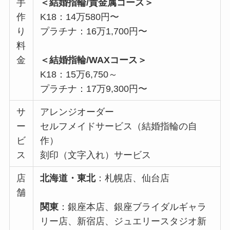
手
＜結婚指輪/貴金属コース＞
作
K18：14万580円〜
り
プラチナ：16万1,700円〜
料
金
＜結婚指輪/WAXコース＞
K18：15万6,750～
プラチナ：17万9,300円〜
サ
アレンジオーダー
ー
セルフメイドサービス（結婚指輪の自
ビ
作）
ス
刻印（文字入れ）サービス
店
北海道・東北
：札幌店、仙台店
舗
関東
：銀座本店、銀座ブライダルギャラ
リー店、新宿店、ジュエリースタジオ新