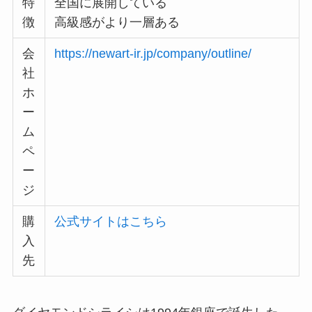
特
全国に展開している
徴
高級感がより一層ある
会
https://newart-ir.jp/company/outline/
社
ホ
ー
ム
ペ
ー
ジ
購
公式サイトはこちら
入
先