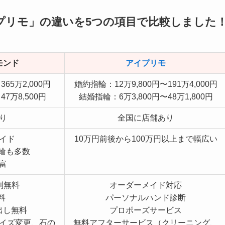
プリモ」の違いを5つの項目で比較しました
モンド
アイプリモ
65万2,000円
婚約指輪：12万9,800円〜191万4,000円
7万8,500円
結婚指輪：6万3,800円〜48万1,800円
り
全国に店舗あり
イド
10万円前後から100万円以上まで幅広い
指輪も多数
富
利無料
オーダーメイド対応
料
パーソナルハンド診断
出し無料
プロポーズサービス
イズ変更、石の
無料アフターサービス（クリーニング、