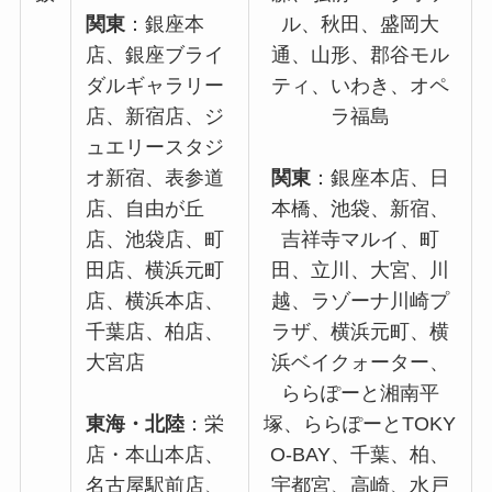
関東
：銀座本
ル、秋田、盛岡大
店、銀座ブライ
通、山形、郡谷モル
ダルギャラリー
ティ、いわき、オペ
店、新宿店、ジ
ラ福島
ュエリースタジ
オ新宿、表参道
関東
：銀座本店、日
店、自由が丘
本橋、池袋、新宿、
店、池袋店、町
吉祥寺マルイ、町
田店、横浜元町
田、立川、大宮、川
店、横浜本店、
越、ラゾーナ川崎プ
千葉店、柏店、
ラザ、横浜元町、横
大宮店
浜ベイクォーター、
ららぽーと湘南平
東海・北陸
：栄
塚、ららぽーとTOKY
店・本山本店、
O-BAY、千葉、柏、
名古屋駅前店、
宇都宮、高崎、水戸