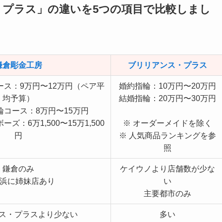
・プラス」の違いを5つの項目で比較しまし
鎌倉彫金工房
ブリリアンス・プラス
ス：9万円〜12万円（ペア平
婚約指輪：10万円〜20万円
均予算）
結婚指輪：20万円〜30万円
コース：8万円〜15万円
：6万1,500〜15万1,500
※ オーダーメイドを除く
円
※ 人気商品ランキングを参
照
鎌倉のみ
ケイウノより店舗数が少な
横浜に姉妹店あり
い
主要都市のみ
ス・プラスより少ない
多い