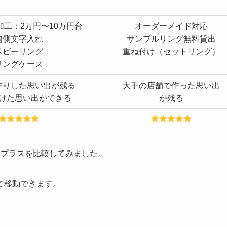
加工：2万円〜10万円台
オーダーメイド対応
内側文字入れ
サンプルリング無料貸出
ベビーリング
重ね付け（セットリング）
リングケース
作りした思い出が残る
大手の店舗で作った思い出
けた思い出ができる
が残る
スプラスを比較してみました。
て移動できます。