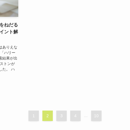
をねだる
イント解
はありえな
と「ハリー
索結果が出
ンストンが
した。 ハ
1
2
3
4
...
10