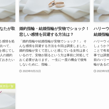
なたが取
婚約指輪・結婚指輪が安物でショック！
ハリー
悲しい感情を回避する方法は？
結婚指
う感情を処
「婚約指輪や結婚指輪が安物でショック！」 そ
ハリーウ
に比べて、
んな感情を回避する方法を今回は調査しました。
しょうか？
を感じてし
婚約指輪が安くて悲しいと感じている女性は多く
ことで有
友人の婚約
いるので、安物が困るという方は事前に対処して
事では調査
ておきたい
おく必要があります。 一生に一度の機会で後悔
前のハリ
しないために、指輪...
輪があるの
2023年9月21日
2023年9
輪販売店一覧