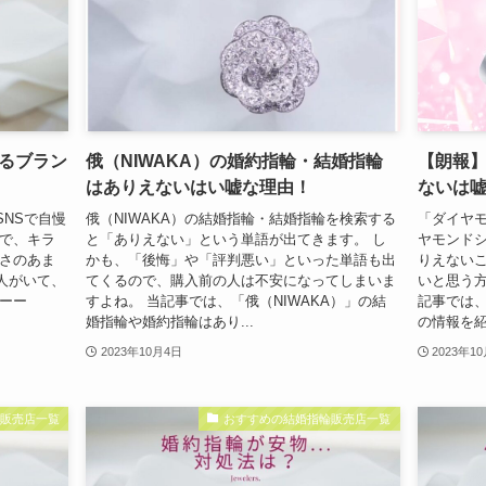
るブラン
俄（NIWAKA）の婚約指輪・結婚指輪
【朗報
はありえないはい嘘な理由！
ないは
NSで自慢
俄（NIWAKA）の結婚指輪・結婚指輪を検索する
「ダイヤモ
ムで、キラ
と「ありえない」という単語が出てきます。 し
ヤモンド
しさのあま
かも、「後悔」や「評判悪い」といった単語も出
りえない
人がいて、
てくるので、購入前の人は不安になってしまいま
いと思う方
ーー
すよね。 当記事では、「俄（NIWAKA）」の結
記事では
婚指輪や婚約指輪はあり...
の情報を紹
2023年10月4日
2023年1
輪販売店一覧
おすすめの結婚指輪販売店一覧