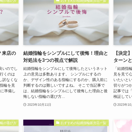
指輪の選び方
おすすめの結婚指輪販売店一覧
？来店の
結婚指輪をシンプルにして後悔！理由と
【決定
対処法を3つの視点で解説
ターンと
良いのでし
結婚指輪をシンプルにして後悔したというネット
「結婚指
に行くのは
上の意見は多数あります。 シンプルにするの
見を見て心
し訳なくな
か、デザイン性のある指輪にするのか、購入前に
いたいと
婚指輪を見
判断するのは難しいですよね。 そこで当記事で
切りがつか
時に準備し
は、結婚指輪をシンプルにして後悔した理由と後
記事では
悔しない指輪の選び方...
検証していき
2023年10月11日
2023年1
指輪の選び方
おすすめの結婚指輪販売店一覧